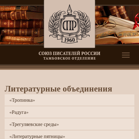
Toggle
naviga
Литературные
Литературные объединения
объединения
«Тропинка»
«Радуга»
«Трегуляевские среды»
«Литературные пятницы»