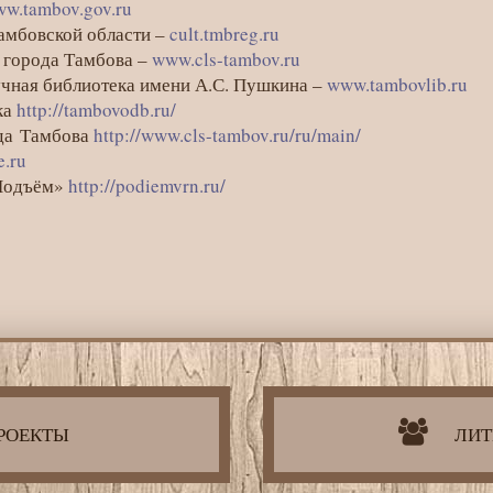
w.tambov.gov.ru
Тамбовской области –
cult.tmbreg.ru
 города Тамбова –
www.cls-tambov.ru
учная библиотека имени А.С. Пушкина –
www.tambovlib.ru
ка
http://tambovodb.ru/
ода Тамбова
http://www.cls-tambov.ru/ru/main/
e.ru
«Подъём»
http://podiemvrn.ru/
РОЕКТЫ
ЛИТ