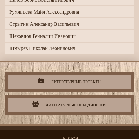
Румянцева Майя Александровна
Стрыгин Александр Васильевич
Шеховцов Геннадий Иванович
Шмырёв Николай Леонидович
Литературная
деятельность
организации
ЛИТЕРАТУРНЫЕ ПРОЕКТЫ
ЛИТЕРАТУРНЫЕ ОБЪЕДИНЕНИЯ
ТЕЛЕФОН