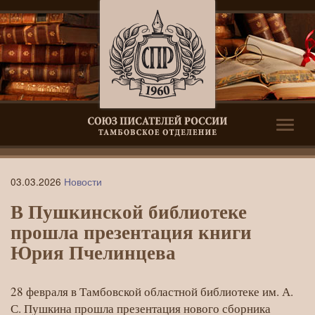
Toggle
naviga
В
03.03.2026
Новости
Пушкинской
В Пушкинской библиотеке
библиотеке
прошла презентация книги
прошла
Юрия Пчелинцева
презентация
книги
28 февраля в Тамбовской областной библиотеке им. А.
Юрия
С. Пушкина прошла презентация нового сборника