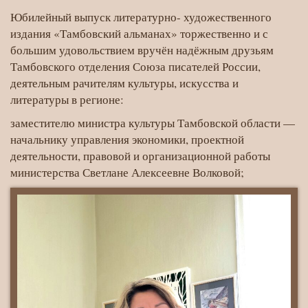
партнёрам
Юбилейный выпуск литературно- художественного
областной
издания «Тамбовский альманах» торжественно и с
писательской
большим удовольствием вручён надёжным друзьям
Тамбовского отделения Союза писателей России,
организации
деятельным рачителям культуры, искусства и
литературы в регионе:
заместителю министра культуры Тамбовской области —
начальнику управления экономики, проектной
деятельности, правовой и организационной работы
министерства Светлане Алексеевне Волковой;