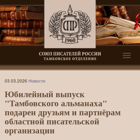
Toggle
naviga
Юбилейный
03.03.2026
Новости
выпуск
Юбилейный выпуск
«Тамбовского
"Тамбовского альманаха"
альманаха»
подарен друзьям и партнёрам
подарен
областной писательской
друзьям
организации
и