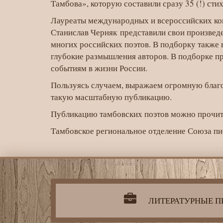
журнале
Тамбова», которую составили сразу 35 (!) ст
«Нева»
Лауреаты международных и всероссийских ко
Станислав Черняк представили свои произвед
многих российских поэтов. В подборку также 
глубокие размышления авторов. В подборке п
событиям в жизни России.
Пользуясь случаем, выражаем огромную благо
такую масштабную публикацию.
Публикацию тамбовских поэтов можно прочит
Тамбовское региональное отделение Союза пи
Литературная
деятельность
организации
ЛИТЕРАТУРНЫЕ П