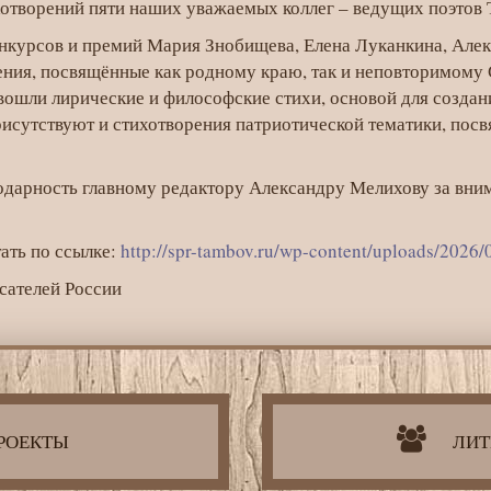
ихотворений пяти наших уважаемых коллег – ведущих поэтов 
нкурсов и премий Мария Знобищева, Елена Луканкина, Алек
ения, посвящённые как родному краю, так и неповторимому
вошли лирические и философские стихи, основой для созда
рисутствуют и стихотворения патриотической тематики, по
дарность главному редактору Александру Мелихову за вним
ать по ссылке:
http://spr-tambov.ru/wp-content/uploads/2
сателей России
РОЕКТЫ
ЛИТ