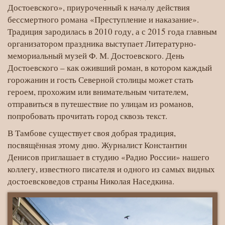
День
Достоевского», приуроченный к началу действия
бессмертного романа «Преступление и наказание».
Ф.М.
Традиция зародилась в 2010 году, а с 2015 года главным
Достоевского
организатором праздника выступает Литературно-
мемориальный музей Ф. М. Достоевского. День
Достоевского – как оживший роман, в котором каждый
горожанин и гость Северной столицы может стать
героем, прохожим или внимательным читателем,
отправиться в путешествие по улицам из романов,
попробовать прочитать город сквозь текст.
В Тамбове существует своя добрая традиция,
посвящённая этому дню. Журналист Константин
Денисов приглашает в студию «Радио России» нашего
коллегу, известного писателя и одного из самых видных
достоевсковедов страны Николая Наседкина.