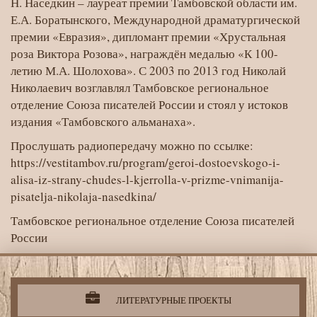
Н. Наседкин – лауреат премии Тамбовской области им.
Е.А. Боратынского, Международной драматургической
премии «Евразия», дипломант премии «Хрустальная
роза Виктора Розова», награждён медалью «К 100-
летию М.А. Шолохова». С 2003 по 2013 год Николай
Николаевич возглавлял Тамбовское региональное
отделение Союза писателей России и стоял у истоков
издания «Тамбовского альманаха».
Прослушать радиопередачу можно по ссылке:
https://vestitambov.ru/program/geroi-dostoevskogo-i-
alisa-iz-strany-chudes-l-kjerrolla-v-prizme-vnimanija-
pisatelja-nikolaja-nasedkina/
Тамбовское региональное отделение Союза писателей
России
Литературная
деятельность
организации
ЛИТЕРАТУРНЫЕ ПРОЕКТЫ