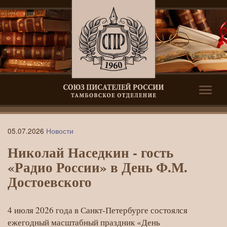
Toggle
naviga
Николай
05.07.2026
Новости
Наседкин
Николай Наседкин - гость
—
«Радио России» в День Ф.М.
гость
Достоевского
«Радио
России»
4 июля 2026 года в Санкт-Петербурге состоялся
в
ежегодный масштабный праздник «День