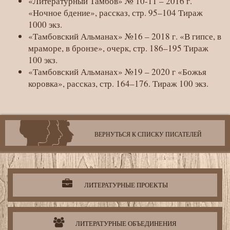
«Литературный Тамбов» № 10-11 – 2016 г.
«Ночное бдение», рассказ, стр. 95–104 Тираж
1000 экз.
«Тамбовский Альманах» №16 – 2018 г. «В гипсе, в
мраморе, в бронзе», очерк, стр. 186–195 Тираж
100 экз.
«Тамбовский Альманах» №19 – 2020 г «Божья
коровка», рассказ, стр. 164–176. Тираж 100 экз.
ВЕРНУТЬСЯ К СПИСКУ ПИСАТЕЛЕЙ
Литературная
деятельность
организации
ЛИТЕРАТУРНЫЕ ПРОЕКТЫ
ЛИТЕРАТУРНЫЕ ОБЪЕДИНЕНИЯ