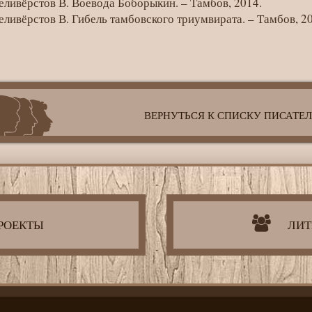
еливёрстов В. Воевода Боборыкин. – Тамбов, 2014.
еливёрстов В. Гибель тамбовского триумвирата. – Тамбов, 2
ВЕРНУТЬСЯ К СПИСКУ ПИСАТЕ
РОЕКТЫ
ЛИТ