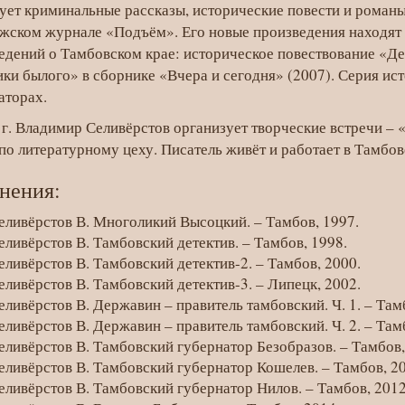
ует криминальные рассказы, исторические повести и романы
жском журнале «Подъём». Его новые произведения находят о
едений о Тамбовском крае: историческое повествование «Де
ки былого» в сборнике «Вчера и сегодня» (2007). Серия ис
аторах.
 г. Владимир Селивёрстов организует творческие встречи – «
 по литературному цеху. Писатель живёт и работает в Тамбов
нения:
еливёрстов В. Многоликий Высоцкий. – Тамбов, 1997.
еливёрстов В. Тамбовский детектив. – Тамбов, 1998.
еливёрстов В. Тамбовский детектив-2. – Тамбов, 2000.
еливёрстов В. Тамбовский детектив-3. – Липецк, 2002.
еливёрстов В. Державин – правитель тамбовский. Ч. 1. – Там
еливёрстов В. Державин – правитель тамбовский. Ч. 2. – Там
еливёрстов В. Тамбовский губернатор Безобразов. – Тамбов,
еливёрстов В. Тамбовский губернатор Кошелев. – Тамбов, 20
еливёрстов В. Тамбовский губернатор Нилов. – Тамбов, 2012