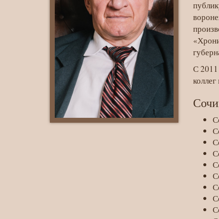
публик
вороне
произв
«Хрони
губерн
С 2011
коллег
Сочи
С
С
С
С
С
С
С
С
С