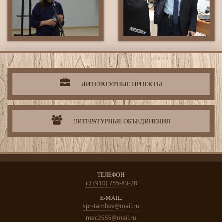
Литературная
деятельность
организации
ЛИТЕРАТУРНЫЕ ПРОЕКТЫ
ЛИТЕРАТУРНЫЕ ОБЪЕДИНЕНИЯ
ТЕЛЕФОН
+7 (910) 755-83-28
E-MAIL:
spr-tambov@mail.ru
mec2555@mail.ru