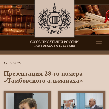
Toggle
naviga
Презентация
12.02.2025
28-
Презентация 28-го номера
го
«Тамбовского альманаха»
номера
«Тамбовского
альманаха»