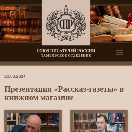
Toggle
naviga
Презентация
22.03.2024
«Рассказ-
Презентация «Рассказ-газеты» в
газеты»
книжном магазине
в
книжном
магазине